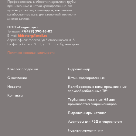
Профессионалы в области гидравлики: трубы
прецизионные и штоки хромированные для
производства гидроцилиндров, закаленные
калиброванные валы для станочной техники и
многое другое.
ООО «Гидроторг»
Телефон:
+7(499) 390-16-83
E-mail:
hidrotorg@mail.ru
Адрес офиса: Москва, ул. Челюскинская, д. 6
График работы: с 9.00 до 18.00 по будним дням
Политика конфиденциальности
Каталог продукции
Гидроцилиндр
О компании
Штоки хромированные
Новости
Калиброванные валы прецизионные
термообработанные ТВЧ
Контакты
Трубы хонингованные H8 для
производства гидроцилиндров
Гидроцилиндры каталог
Адаптеры для РВД и гидросистем
Гидрораспределители