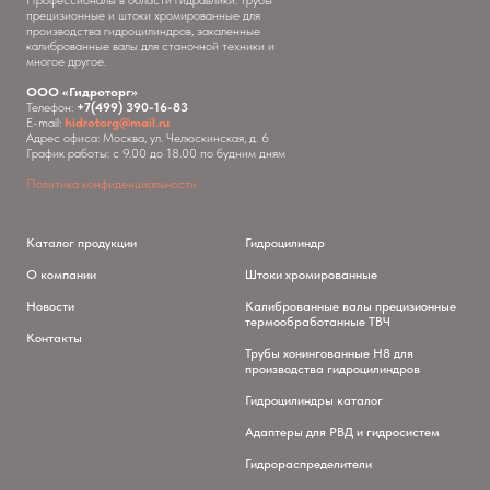
Профессионалы в области гидравлики: трубы
прецизионные и штоки хромированные для
производства гидроцилиндров, закаленные
калиброванные валы для станочной техники и
многое другое.
ООО «Гидроторг»
Телефон:
+7(499) 390-16-83
E-mail:
hidrotorg@mail.ru
Адрес офиса: Москва, ул. Челюскинская, д. 6
График работы: с 9.00 до 18.00 по будним дням
Политика конфиденциальности
Каталог продукции
Гидроцилиндр
О компании
Штоки хромированные
Новости
Калиброванные валы прецизионные
термообработанные ТВЧ
Контакты
Трубы хонингованные H8 для
производства гидроцилиндров
Гидроцилиндры каталог
Адаптеры для РВД и гидросистем
Гидрораспределители