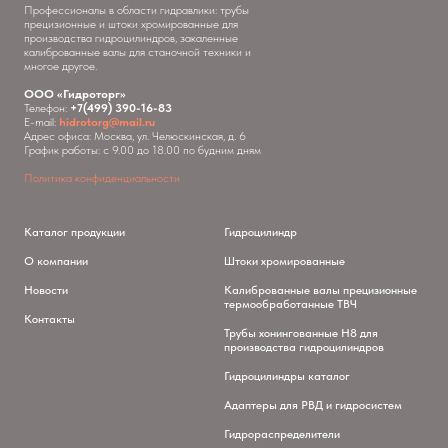
Профессионалы в области гидравлики: трубы
прецизионные и штоки хромированные для
производства гидроцилиндров, закаленные
калиброванные валы для станочной техники и
многое другое.
ООО «Гидроторг»
Телефон:
+7(499) 390-16-83
E-mail:
hidrotorg@mail.ru
Адрес офиса: Москва, ул. Челюскинская, д. 6
График работы: с 9.00 до 18.00 по будним дням
Политика конфиденциальности
Каталог продукции
Гидроцилиндр
О компании
Штоки хромированные
Новости
Калиброванные валы прецизионные
термообработанные ТВЧ
Контакты
Трубы хонингованные H8 для
производства гидроцилиндров
Гидроцилиндры каталог
Адаптеры для РВД и гидросистем
Гидрораспределители