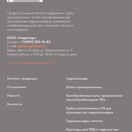
Профессионалы в области гидравлики: трубы
прецизионные и штоки хромированные для
производства гидроцилиндров, закаленные
калиброванные валы для станочной техники и
многое другое.
ООО «Гидроторг»
Телефон:
+7(499) 390-16-83
E-mail:
hidrotorg@mail.ru
Адрес офиса: Москва, ул. Челюскинская, д. 6
График работы: с 9.00 до 18.00 по будним дням
Политика конфиденциальности
Каталог продукции
Гидроцилиндр
О компании
Штоки хромированные
Новости
Калиброванные валы прецизионные
термообработанные ТВЧ
Контакты
Трубы хонингованные H8 для
производства гидроцилиндров
Гидроцилиндры каталог
Адаптеры для РВД и гидросистем