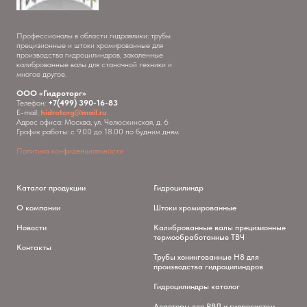
Профессионалы в области гидравлики: трубы
прецизионные и штоки хромированные для
производства гидроцилиндров, закаленные
калиброванные валы для станочной техники и
многое другое.
ООО «Гидроторг»
Телефон:
+7(499) 390-16-83
E-mail:
hidrotorg@mail.ru
Адрес офиса: Москва, ул. Челюскинская, д. 6
График работы: с 9.00 до 18.00 по будним дням
Политика конфиденциальности
Каталог продукции
Гидроцилиндр
О компании
Штоки хромированные
Новости
Калиброванные валы прецизионные
термообработанные ТВЧ
Контакты
Трубы хонингованные H8 для
производства гидроцилиндров
Гидроцилиндры каталог
Адаптеры для РВД и гидросистем