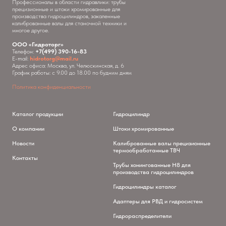
Профессионалы в области гидравлики: трубы
прецизионные и штоки хромированные для
производства гидроцилиндров, закаленные
калиброванные валы для станочной техники и
многое другое.
ООО «Гидроторг»
Телефон:
+7(499) 390-16-83
E-mail:
hidrotorg@mail.ru
Адрес офиса: Москва, ул. Челюскинская, д. 6
График работы: с 9.00 до 18.00 по будним дням
Политика конфиденциальности
Каталог продукции
Гидроцилиндр
О компании
Штоки хромированные
Новости
Калиброванные валы прецизионные
термообработанные ТВЧ
Контакты
Трубы хонингованные H8 для
производства гидроцилиндров
Гидроцилиндры каталог
Адаптеры для РВД и гидросистем
Гидрораспределители