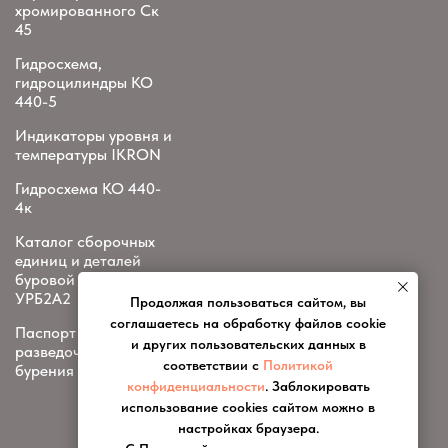
хромированного Ск
45
Гидросхема,
гидроцилиндры КО
440-5
Индикаторы уровня и
температуры IKRON
Гидросхема КО 440-
4к
Каталог сборочных
единиц и деталей
буровой установки
УРБ2А2
Продолжая пользоваться сайтом, вы
соглашаетесь на обработку файлов cookie
Паспорт установки
и других пользовательских данных в
разведочного
соответствии с
Политикой
бурения УРБ-2А-2
конфиденциальности
. Заблокировать
использование cookies сайтом можно в
настройках браузера.