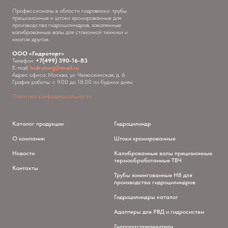
Профессионалы в области гидравлики: трубы
прецизионные и штоки хромированные для
производства гидроцилиндров, закаленные
калиброванные валы для станочной техники и
многое другое.
ООО «Гидроторг»
Телефон:
+7(499) 390-16-83
E-mail:
hidrotorg@mail.ru
Адрес офиса: Москва, ул. Челюскинская, д. 6
График работы: с 9.00 до 18.00 по будним дням
Политика конфиденциальности
Каталог продукции
Гидроцилиндр
О компании
Штоки хромированные
Новости
Калиброванные валы прецизионные
термообработанные ТВЧ
Контакты
Трубы хонингованные H8 для
производства гидроцилиндров
Гидроцилиндры каталог
Адаптеры для РВД и гидросистем
Гидрораспределители