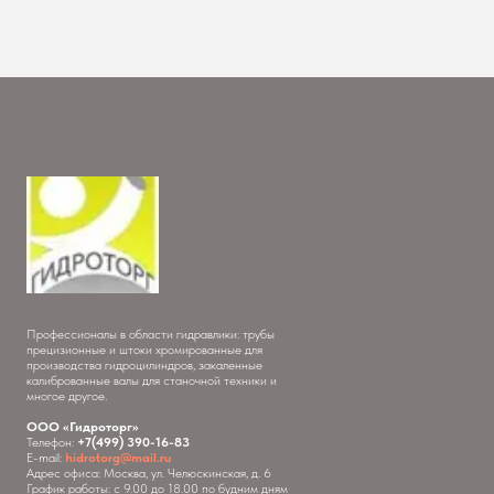
Профессионалы в области гидравлики: трубы
прецизионные и штоки хромированные для
производства гидроцилиндров, закаленные
калиброванные валы для станочной техники и
многое другое.
ООО «Гидроторг»
Телефон:
+7(499) 390-16-83
E-mail:
hidrotorg@mail.ru
Адрес офиса: Москва, ул. Челюскинская, д. 6
График работы: с 9.00 до 18.00 по будним дням