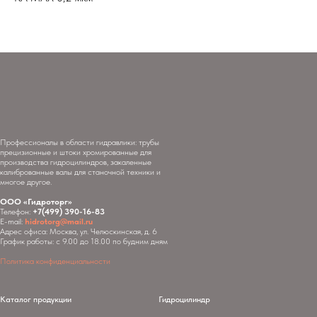
Профессионалы в области гидравлики: трубы
прецизионные и штоки хромированные для
производства гидроцилиндров, закаленные
калиброванные валы для станочной техники и
многое другое.
ООО «Гидроторг»
Телефон:
+7(499) 390-16-83
E-mail:
hidrotorg@mail.ru
Адрес офиса: Москва, ул. Челюскинская, д. 6
График работы: с 9.00 до 18.00 по будним дням